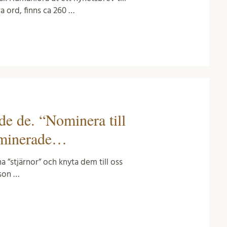
a ord, finns ca 260 …
ade de. “Nominera till
ominerade…
na ”stjärnor” och knyta dem till oss
son …