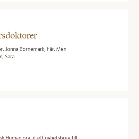
rsdoktorer
er, Jonna Bornemark, här. Men
n, Sara …
sk Humaniora ut ett nyhetsbrev till