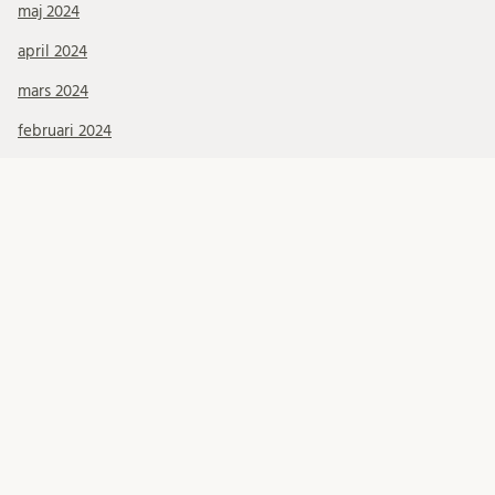
maj 2024
april 2024
mars 2024
februari 2024
november 2023
oktober 2023
september 2023
augusti 2023
juni 2023
maj 2023
april 2023
mars 2023
februari 2023