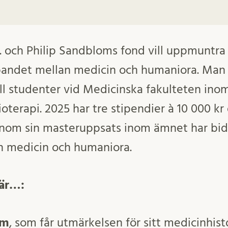
S. och Philip Sandbloms fond vill uppmuntra
bandet mellan medicin och humaniora. Man 
till studenter vid Medicinska fakulteten inom
oterapi. 2025 har tre stipendier à 10 000 kr d
om sin masteruppsats inom ämnet har bidrag
 medicin och humaniora.
 är…:
lm
, som får utmärkelsen för sitt medicinhist