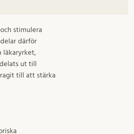
 och stimulera
delar därför
 läkaryrket,
elats ut till
it till att stärka
oriska