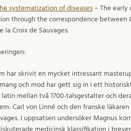
The systematization of diseases
– The early
ation through the correspondence between 
e la Croix de Sauvages.
neringen:
 har skrivit en mycket intressant masterup
ang och mod har gett sig in i ett historis
latin mellan två 1700-talsgestalter och der
tem: Carl von Linné och den franske läkaren 
auvages. I uppsatsen undersöker Magnus ko
diskuterade medicinsk klassifikation i breve