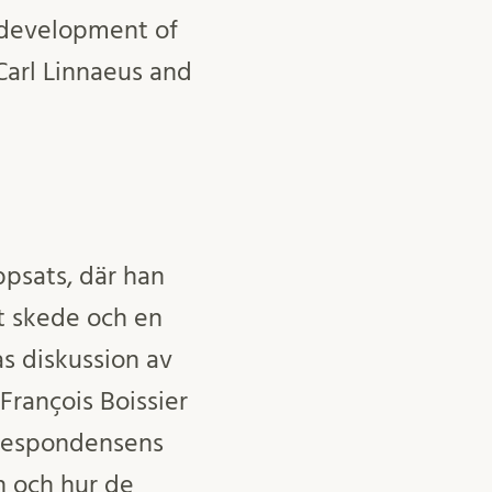
 development of
Carl Linnaeus and
psats, där han
kt skede och en
as diskussion av
François Boissier
rrespondensens
n och hur de