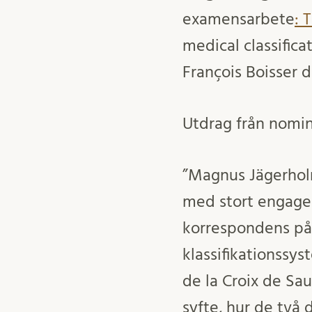
examensarbete
: 
medical classific
François Boisser d
Utdrag från nomi
”Magnus Jägerholm
med stort engagem
korrespondens på 
klassifikationssys
de la Croix de S
syfte, hur de två 