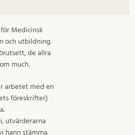
 för Medicinsk
n och utbildning.
rutsett, de allra
 som much.
var arbetet med en
ets föreskrifter)
a.
i, utvärderarna
h vi hann stämma