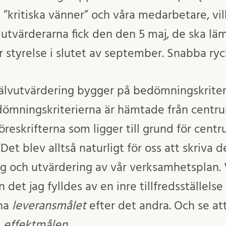
”kritiska vänner” och våra medarbetare, vilk
e utvärderarna fick den den 5 maj, de ska lä
r styrelse i slutet av september. Snabba ryck
självutvärdering bygger på bedömningskriter
dömningskriterierna är hämtade från centru
öreskrifterna som ligger till grund för cen
et blev alltså naturligt för oss att skriva 
 och utvärdering av vår verksamhetsplan. Vi
 det jag fylldes av en inre tillfredsställelse
ena
leveransmålet
efter det andra. Och se att 
t
effektmålen
.