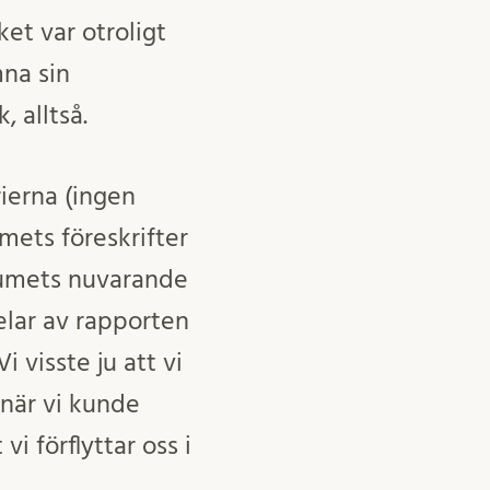
et var otroligt
mna sin
, alltså.
ierna (ingen
mets föreskrifter
trumets nuvarande
delar av rapporten
 visste ju att vi
 när vi kunde
vi förflyttar oss i