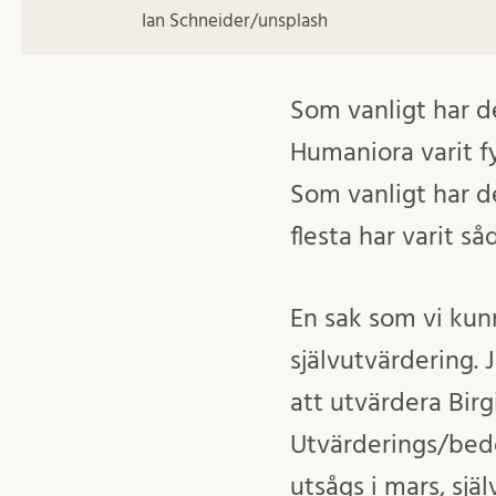
Ian Schneider/unsplash
Som vanligt har d
Humaniora varit fy
Som vanligt har de
flesta har varit s
En sak som vi kun
självutvärdering. J
att utvärdera Bir
Utvärderings/bedö
utsågs i mars, sjä