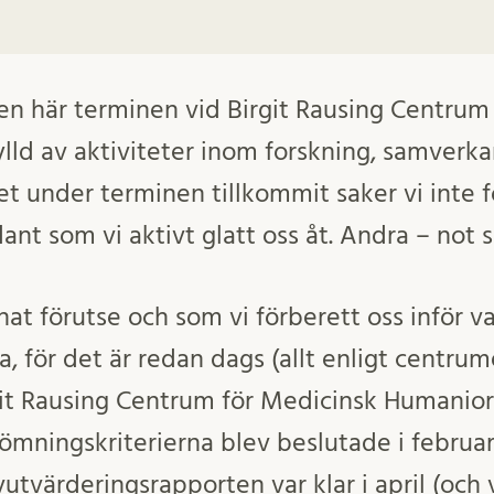
en här terminen vid Birgit Rausing Centrum
lld av aktiviteter inom forskning, samverka
t under terminen tillkommit saker vi inte fö
ådant som vi aktivt glatt oss åt. Andra – not
nat förutse och som vi förberett oss inför 
a, för det är redan dags (allt enligt centrum
git Rausing Centrum för Medicinsk Humanior
mningskriterierna blev beslutade i februar
lvutvärderingsrapporten var klar i april (oc