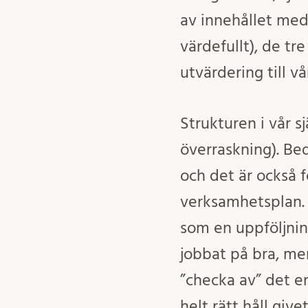
av innehållet med 
värdefullt), de tr
utvärdering till vå
Strukturen i vår 
överraskning). Be
och det är också f
verksamhetsplan. D
som en uppföljning
jobbat på bra, men
”checka av” det 
helt rätt håll give